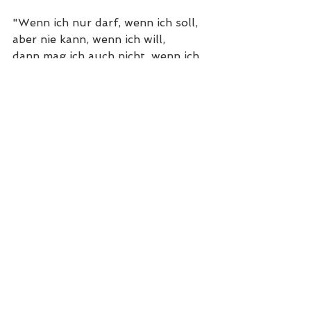
"Wenn ich nur darf, wenn ich soll,
aber nie kann, wenn ich will,
dann mag ich auch nicht, wenn ich 
muss.
Wenn ich aber darf, wenn ich will,
dann mag ich auch, wenn ich soll,
und dann kann ich auch wenn ich 
muss.
Denn schliesslich:
Die können sollen, müssen wollen 
dürfen."
-Johannes Conrad (1929-2005)
Nur so wird ein Schuh daraus. 
Unsere Erde, wir Menschen und 
auch unsere Kinder, stehen jetzt 
vor einer Welt, die in Scherben 
liegt, da konnte bisher niemand 