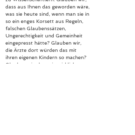
dass aus Ihnen das geworden wäre, 
was sie heute sind, wenn man sie in 
so ein enges Korsett aus Regeln, 
falschen Glaubenssätzen, 
Ungerechtigkeit und Gemeinheit 
eingepresst hätte? Glauben wir, 
die Ärzte dort würden das mit 
ihren eigenen Kindern so machen? 
Glauben wir, dass ein wirklich 
freies, glückliches und gesundes 
Kind aus so einer Behandlung 
hervorgehen kann? Glauben wir, 
dass es irgendein Kind verdient hat, 
so behandelt zu werden? So 
lächerlich gemacht zu werden in 
seinen Bedürfnissen und seiner 
Wut? Kinder spiegeln meist ihr 
Umfeld. Ihre Ängste sind unsere 